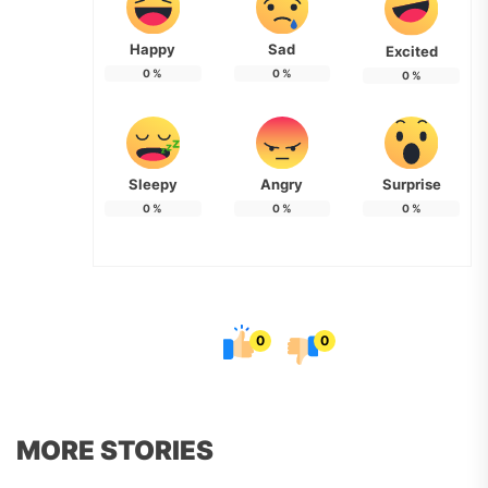
Happy
Sad
Excited
0
%
0
%
0
%
Sleepy
Angry
Surprise
0
%
0
%
0
%
0
0
MORE STORIES