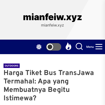
Skip
to
the
mianfeiw.xyz
content
mianfeiw.xyz
Menu
OUTDOORS
Harga Tiket Bus TransJawa
Termahal: Apa yang
Membuatnya Begitu
Istimewa?