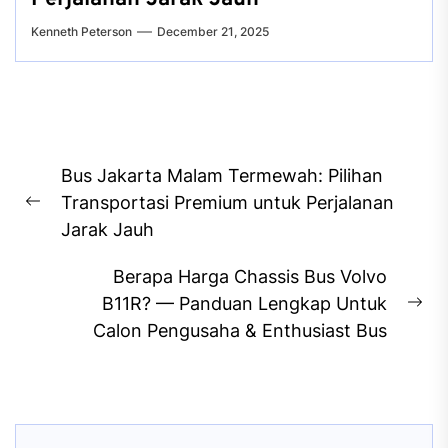
Kenneth Peterson
December 21, 2025
Post
Bus Jakarta Malam Termewah: Pilihan
navigation
Transportasi Premium untuk Perjalanan
Previous
Jarak Jauh
post:
Berapa Harga Chassis Bus Volvo
B11R? — Panduan Lengkap Untuk
Ne
Calon Pengusaha & Enthusiast Bus
pos