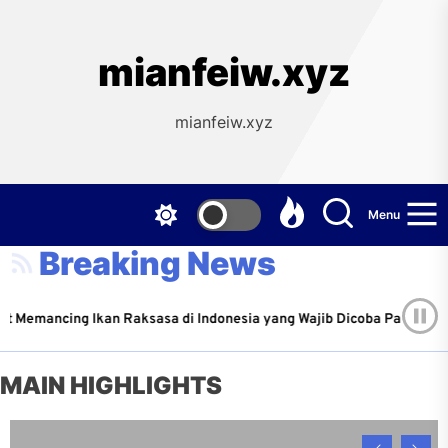
Skip
to
the
mianfeiw.xyz
content
mianfeiw.xyz
Menu
Breaking News
emancing Ikan Raksasa di Indonesia yang Wajib Dicoba Para Angler
May 22, 2026
MAIN HIGHLIGHTS