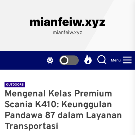
Skip
to
the
mianfeiw.xyz
content
mianfeiw.xyz
Menu
OUTDOORS
Mengenal Kelas Premium
Scania K410: Keunggulan
Pandawa 87 dalam Layanan
Transportasi