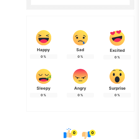
Happy
Sad
Excited
0
%
0
%
0
%
Sleepy
Angry
Surprise
0
%
0
%
0
%
0
0